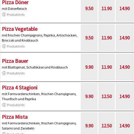
Pizza Döner
9.50
11.90
14.90
mit Dönerfleisch
Produktinfo
Pizza Vegetable
mit frischen Champignons, Paprika, Artischocken,
9.50
11.90
14.90
Broccoli und Knoblauch
Produktinfo
Pizza Bauer
9.90
11.90
14.90
mit Blattspinat, Schafskäse und Knoblauch
Produktinfo
Pizza 4 Stagioni
mit Formvorderschinken, frischen Champignons,
9.90
12.50
14.90
Thunfisch und Paprika
Produktinfo
Pizza Mista
mit Formvorderschinken, frischen Champignons,
9.90
12.50
14.90
Salami und Zwiebeln