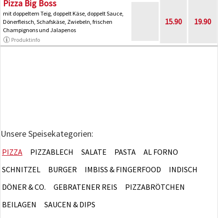
Pizza Big Boss
mit doppeltem Teig, doppelt Käse, doppelt Sauce,
15.90
19.90
Dönerfleisch, Schafskäse, Zwiebeln, frischen
Champignons und Jalapenos
Produktinfo
Unsere Speisekategorien:
PIZZA
PIZZABLECH
SALATE
PASTA
AL FORNO
SCHNITZEL
BURGER
IMBISS & FINGERFOOD
INDISCH
DÖNER & CO.
GEBRATENER REIS
PIZZABRÖTCHEN
BEILAGEN
SAUCEN & DIPS