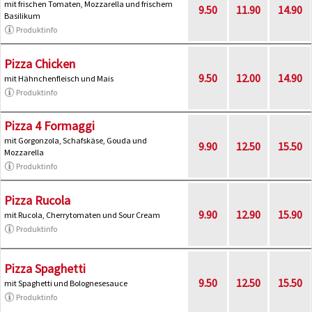
mit frischen Tomaten, Mozzarella und frischem
9.50
11.90
14.90
Basilikum
Produktinfo
Pizza Chicken
9.50
12.00
14.90
mit Hähnchenfleisch und Mais
Produktinfo
Pizza 4 Formaggi
mit Gorgonzola, Schafskäse, Gouda und
9.90
12.50
15.50
Mozzarella
Produktinfo
Pizza Rucola
9.90
12.90
15.90
mit Rucola, Cherrytomaten und Sour Cream
Produktinfo
Pizza Spaghetti
9.50
12.50
15.50
mit Spaghetti und Bolognesesauce
Produktinfo