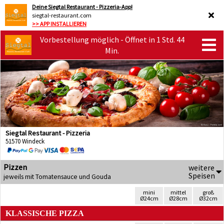
Deine Siegtal Restaurant - Pizzeria-App!
siegtal-restaurant.com
>> APP INSTALLIEREN
Vorbestellung möglich - Öffnet in 1 Std. 44
Min.
Siegtal Restaurant - Pizzeria
51570 Windeck
Pizzen
weitere
Speisen
jeweils mit Tomatensauce und Gouda
mini
mittel
groß
Ø24cm
Ø28cm
Ø32cm
KLASSISCHE PIZZA