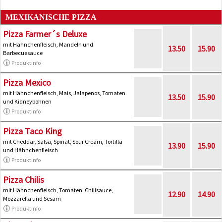
MEXIKANISCHE PIZZA
Pizza Farmer´s Deluxe
mit Hähnchenfleisch, Mandeln und
13.50
15.90
Barbecuesauce
Produktinfo
Pizza Mexico
mit Hähnchenfleisch, Mais, Jalapenos, Tomaten
13.50
15.90
und Kidneybohnen
Produktinfo
Pizza Taco King
mit Cheddar, Salsa, Spinat, Sour Cream, Tortilla
13.90
15.90
und Hähnchenfleisch
Produktinfo
Pizza Chilis
mit Hähnchenfleisch, Tomaten, Chilisauce,
12.90
14.90
Mozzarella und Sesam
Produktinfo