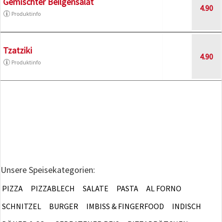
Gemischter Beilgensalat
4.90
Produktinfo
Tzatziki
4.90
Produktinfo
Unsere Speisekategorien:
PIZZA
PIZZABLECH
SALATE
PASTA
AL FORNO
SCHNITZEL
BURGER
IMBISS & FINGERFOOD
INDISCH