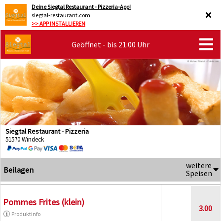
Deine Siegtal Restaurant - Pizzeria-App!
siegtal-restaurant.com
>> APP INSTALLIEREN
Geöffnet - bis 21:00 Uhr
Siegtal Restaurant - Pizzeria
51570 Windeck
weitere
Beilagen
Speisen
Pommes Frites (klein)
3.00
Produktinfo