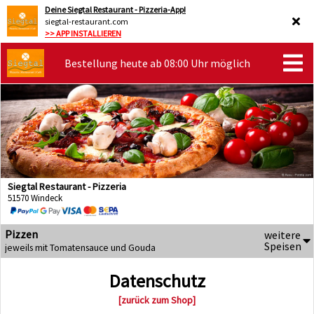
Deine Siegtal Restaurant - Pizzeria-App!
siegtal-restaurant.com
>> APP INSTALLIEREN
Bestellung heute ab 08:00 Uhr möglich
Siegtal Restaurant - Pizzeria
51570 Windeck
Pizzen
weitere
Speisen
jeweils mit Tomatensauce und Gouda
Datenschutz
[zurück zum Shop]